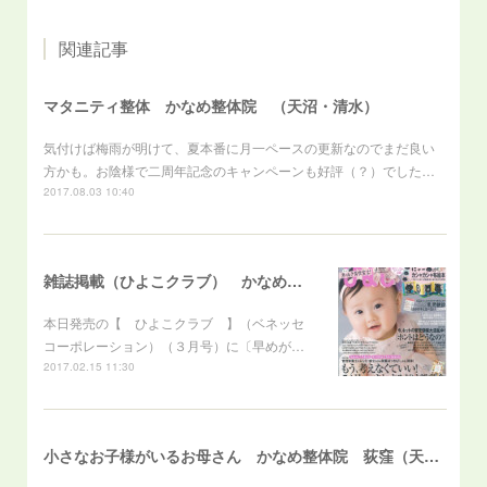
関連記事
マタニティ整体 かなめ整体院 （天沼・清水）
気付けば梅雨が明けて、夏本番に月一ペースの更新なのでまだ良い
方かも。お陰様で二周年記念のキャンペーンも好評（？）でした…
2017.08.03 10:40
雑誌掲載（ひよこクラブ） かなめ整体院 （天沼・清水）
本日発売の【 ひよこクラブ 】（ベネッセ
コーポレーション）（３月号）に〔早めが…
2017.02.15 11:30
小さなお子様がいるお母さん かなめ整体院 荻窪（天沼・清水）