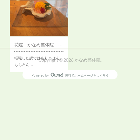
花屋 かなめ整体院 荻窪（天沼・清水）
転職した訳ではありません。
Copyright ©
2026
かなめ整体院
.
もちろん…
Powered by
無料でホームページをつくろう
AmebaOwnd
フォロー