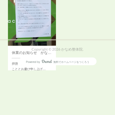
Copyright ©
2026
かなめ整体院
.
休業のお知らせ かなめ整体院 荻窪（天沼・清水）
Powered by
無料でホームページをつくろう
AmebaOwnd
拝啓 皆様ますますご健勝の
こととお慶び申し上げ…
フォロー